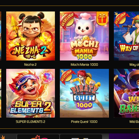
Nezha 2
Mochi Mania 1000
Way of
SUPER ELEMENTS 2
Pirate Quest 1000
Wild B