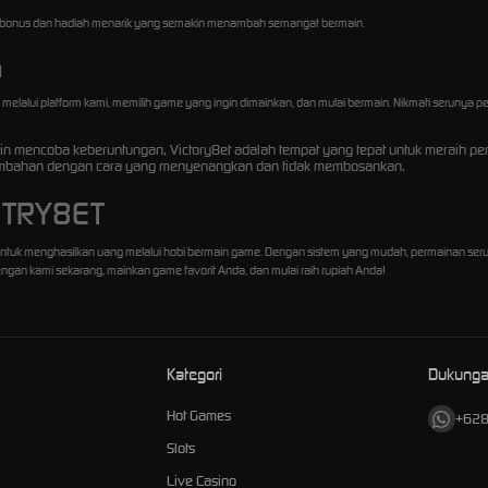
i bonus dan hadiah menarik yang semakin menambah semangat bermain.
n
melalui platform kami, memilih game yang ingin dimainkan, dan mulai bermain. Nikmati seruny
n mencoba keberuntungan, Victory8et adalah tempat yang tepat untuk meraih peng
 tambahan dengan cara yang menyenangkan dan tidak membosankan.
OTRY8ET
untuk menghasilkan uang melalui hobi bermain game. Dengan sistem yang mudah, permainan seru
ngan kami sekarang, mainkan game favorit Anda, dan mulai raih rupiah Anda!
Kategori
Dukung
Hot Games
+62
Slots
Live Casino