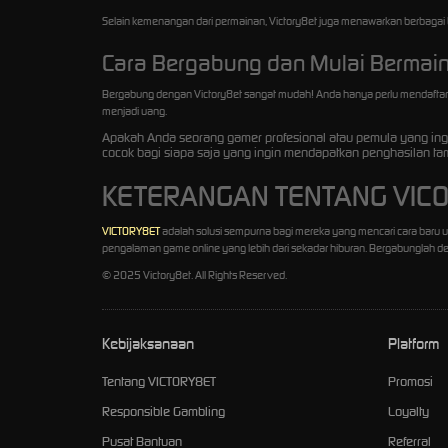
Selain kemenangan dari permainan, Victory8et juga menawarkan berbaga
Cara Bergabung dan Mulai Bermai
Bergabung dengan Victory8et sangat mudah! Anda hanya perlu mendaftar 
menjadi uang.
Apakah Anda seorang gamer profesional atau pemula yang ingi
cocok bagi siapa saja yang ingin mendapatkan penghasilan
KETERANGAN TENTANG VIC
VICTORY8ET
adalah solusi sempurna bagi mereka yang mencari cara baru 
pengalaman game online yang lebih dari sekadar hiburan. Bergabunglah de
© 2025 Victory8et. All Rights Reserved.
Kebijaksanaan
Platform
Tentang VICTORY8ET
Promosi
Responsible Gambling
Loyalty
Pusat Bantuan
Referral