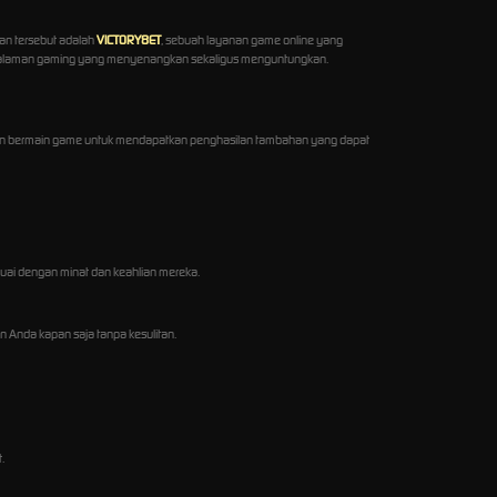
man tersebut adalah
VICTORY8ET
, sebuah layanan game online yang
ngalaman gaming yang menyenangkan sekaligus menguntungkan.
ilan bermain game untuk mendapatkan penghasilan tambahan yang dapat
uai dengan minat dan keahlian mereka.
 Anda kapan saja tanpa kesulitan.
.