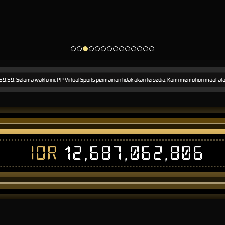
ama waktu ini, PP Virtual Sports permainan tidak akan tersedia. Kami memohon maaf atas keti
IDR
12,687,062,806