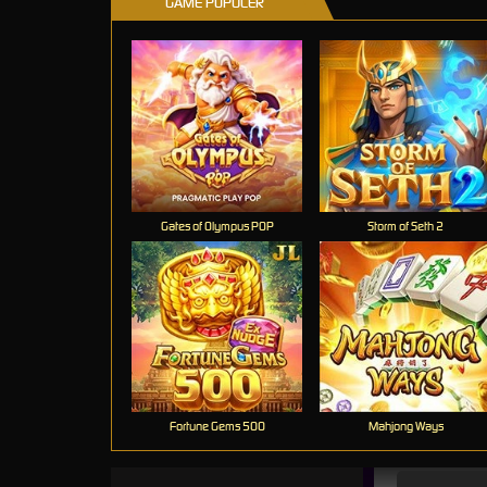
GAME POPULER
Gates of Olympus POP
Storm of Seth 2
Fortune Gems 500
Mahjong Ways