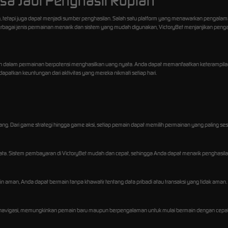
Bisa Jadi Penghasil Rupiah
mata, tetapi juga dapat menjadi sumber penghasilan. Salah satu platform yang menawarkan pengala
bagai jenis permainan menarik dan sistem yang mudah digunakan, Victory8et menjanjikan pe
ngan dalam permainan berpotensi menghasilkan uang nyata. Anda dapat memanfaatkan keteramp
dapatkan keuntungan dari aktivitas yang mereka nikmati setiap hari.
. Dari game strategi hingga game aksi, setiap pemain dapat memilih permainan yang paling ses
. Sistem pembayaran di Victory8et mudah dan cepat, sehingga Anda dapat menarik penghasilan
 aman, Anda dapat bermain tanpa khawatir tentang data pribadi atau transaksi yang tidak aman.
inavigasi, memungkinkan pemain baru maupun berpengalaman untuk mulai bermain dengan cepat