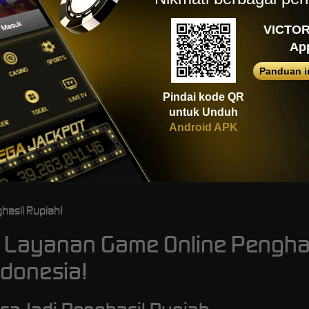
VICTO
Ap
Panduan i
Pindai kode QR
untuk Unduh
Android APK
hasil Rupiah!
 Layanan Game Online Penghas
ndonesia!