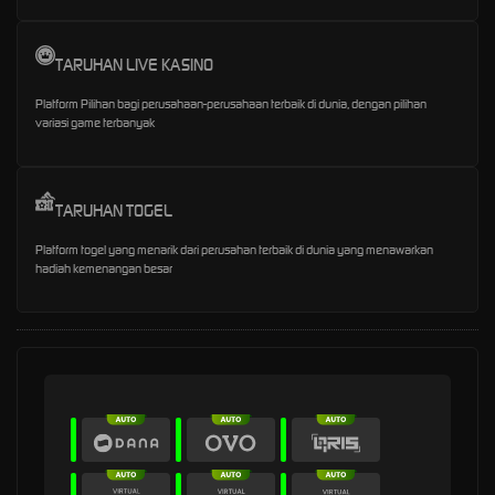
TARUHAN LIVE KASINO
Platform Pilihan bagi perusahaan-perusahaan terbaik di dunia, dengan pilihan
variasi game terbanyak
TARUHAN TOGEL
Platform togel yang menarik dari perusahan terbaik di dunia yang menawarkan
hadiah kemenangan besar