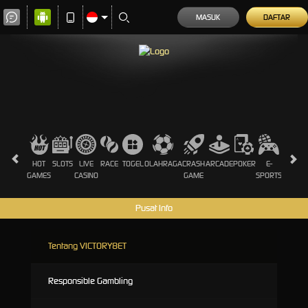
MASUK
DAFTAR
HOT
SLOTS
LIVE
RACE
TOGEL
OLAHRAGA
CRASH
ARCADE
POKER
E-
SABUN
GAMES
CASINO
GAME
SPORTS
AYAM
Pusat Info
Tentang VICTORY8ET
Responsible Gambling