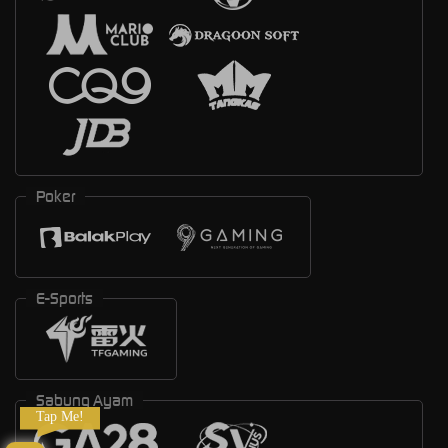
Poker
E-Sports
Sabung Ayam
Tap Me!