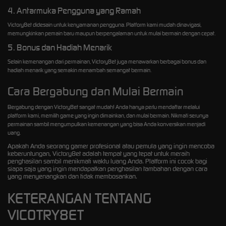
4. Antarmuka Pengguna yang Ramah
Victory8et didesain untuk kenyamanan pengguna. Platform kami mudah dinavigasi,
memungkinkan pemain baru maupun berpengalaman untuk mulai bermain dengan cepat.
5. Bonus dan Hadiah Menarik
Selain kemenangan dari permainan, Victory8et juga menawarkan berbagai bonus dan
hadiah menarik yang semakin menambah semangat bermain.
Cara Bergabung dan Mulai Bermain
Bergabung dengan Victory8et sangat mudah! Anda hanya perlu mendaftar melalui
platform kami, memilih game yang ingin dimainkan, dan mulai bermain. Nikmati serunya
permainan sambil mengumpulkan kemenangan yang bisa Anda konversikan menjadi
uang.
Apakah Anda seorang gamer profesional atau pemula yang ingin mencoba
keberuntungan, Victory8et adalah tempat yang tepat untuk meraih
penghasilan sambil menikmati waktu luang Anda. Platform ini cocok bagi
siapa saja yang ingin mendapatkan penghasilan tambahan dengan cara
yang menyenangkan dan tidak membosankan.
KETERANGAN TENTANG
VICOTRY8ET