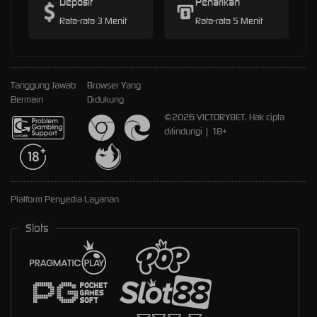
Deposit
Penarikan
Rata-rata 3 Menit
Rata-rata 5 Menit
Tanggung Jawab
Browser Yang
Bermain
Didukung
©2026 VICTORY8ET. Hak cipta
dilindungi | 18+
Platform Penyedia Layanan
Slots