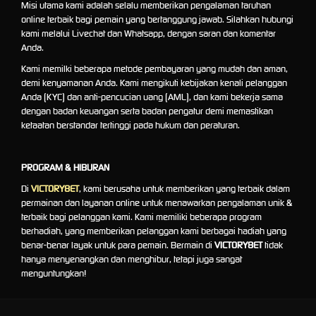
Misi utama kami adalah selalu memberikan pengalaman taruhan
online terbaik bagi pemain yang bertanggung jawab. Silahkan hubungi
kami melalui Livechat dan Whatsapp, dengan saran dan komentar
Anda.
Kami memilki beberapa metode pembayaran yang mudah dan aman,
demi kenyamanan Anda. Kami mengikuti kebijakan kenali pelanggan
Anda (KYC) dan anti-pencucian uang (AML), dan kami bekerja sama
dengan badan keuangan serta badan pengatur demi memastikan
ketaatan berstandar tertinggi pada hukum dan peraturan.
PROGRAM & HIBURAN
Di
VICTORY8ET
, kami berusaha untuk memberikan yang terbaik dalam
permainan dan layanan online untuk menawarkan pengalaman unik &
terbaik bagi pelanggan kami. Kami memiliki beberapa program
berhadiah, yang memberikan pelanggan kami berbagai hadiah yang
benar-benar layak untuk para pemain. Bermain di
VICTORY8ET
tidak
hanya menyenangkan dan menghibur, tetapi juga sangat
menguntungkan!