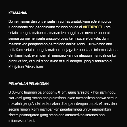
KEAMANAN
Domain aman dan privat serta integritas produk kami adalah poros
fundamental dari pengalaman taruhan online di
VICTORY8ET
. Kami
selalu mengutamakan keamanan tercanggih dan memperbaharui
semua permainan serta proses-proses kami secara berkala, demi
memastikan pengalaman permainan online Anda 100% aman dan
adil. Kami selalu mengutamakan menjaga kerahasiaan informasi Anda,
dan kami tidak akan pernah membagikannya ataupun menjualnya ke
pihak ketiga, kecuali diharuskan sesuai dengan yang disebutkan di
Kebijakan Privasi kami.
PELAYANAN PELANGGAN
Didukung layanan pelanggan 24 jam, yang tersedia 7 hari seminggu,
staf kami yang ramah dan profesional akan memastikan bahwa semua
masalah yang Anda hadapi akan ditangani dengan cepat, efisien, dan
secara ramah. Kami memberikan prioritas tinggi untuk memastikan
sistem pembayaran yang aman dan memberikan kerahasiaan
informasi pribadi.