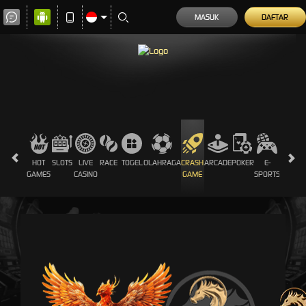
MASUK
DAFTAR
HOT
SLOTS
LIVE
RACE
TOGEL
OLAHRAGA
CRASH
ARCADE
POKER
E-
SABUN
GAMES
CASINO
GAME
SPORTS
AYAM